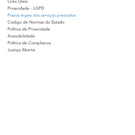
HIPOTECA CEDULAR
Links Úteis
Prazo de 03 dias úteis, para registro ou
Privacidade - LGPD
averbação decorrente de Cédulas de Crédito
Prazos legais dos serviços prestados
Rural, Industrial, Comercial e à Exportação
Código de Normas do Estado
(artigo 38 do Decreto-Lei 413/69 e art. 5° da
Política de Privacidade
Lei 6.840/80).
Acessibilidade
Política de Compliance
Considerando que os prazos decorrentes das
Justiça Aberta
demais leis específicas não foram tratados na
Medida Provisória nº 1.085, os mesmos
permanecem inalterados.