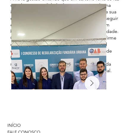
com base na qualidade do serviço prestado, na
integridade de sua atuação e no bem-estar de sua
equipe. É essa combinação que nos move a seguir
evoluindo — em tecnologia, em eficiência, em
humanidade e em compromisso com a sociedade.
O 1º Registro de Imóveis de Chapecó segue firme
em seu propósito: prestar um serviço registral
confiável, moderno e eficiente, contribuindo de
forma concreta para a segurança jurídica das
relações imobiliárias e para o fortalecimento da
confiança da sociedade no serviço extrajudicial.
INÍCIO
FALE CONOSCO