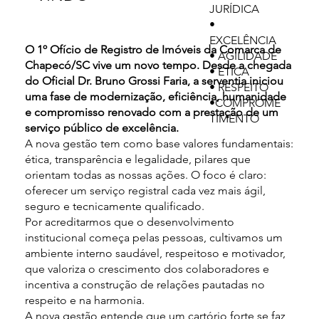
JURÍDICA
•
EXCELÊNCIA
O 1º Ofício de Registro de Imóveis da Comarca de
• AGILIDADE
Chapecó/SC vive um novo tempo. Desde a chegada
• ÉTICA
do Oficial Dr. Bruno Grossi Faria, a serventia iniciou
• RESPEITO
uma fase de modernização, eficiência, humanidade
•COMPROME
e compromisso renovado com a prestação de um
TIMENTO
serviço público de excelência.
A nova gestão tem como base valores fundamentais:
ética, transparência e legalidade, pilares que
orientam todas as nossas ações. O foco é claro:
oferecer um serviço registral cada vez mais ágil,
seguro e tecnicamente qualificado.
Por acreditarmos que o desenvolvimento
institucional começa pelas pessoas, cultivamos um
ambiente interno saudável, respeitoso e motivador,
que valoriza o crescimento dos colaboradores e
incentiva a construção de relações pautadas no
respeito e na harmonia.
A nova gestão entende que um cartório forte se faz